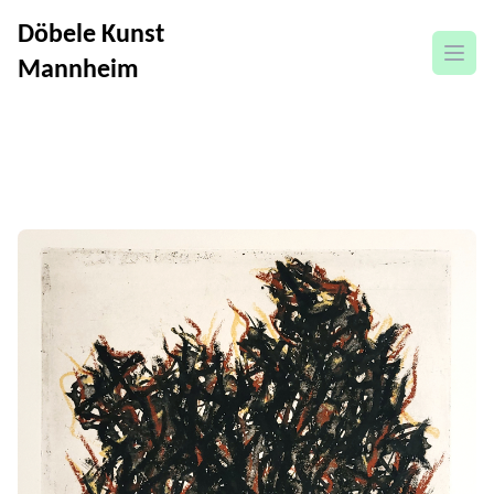
Döbele Kunst
open
Mannheim