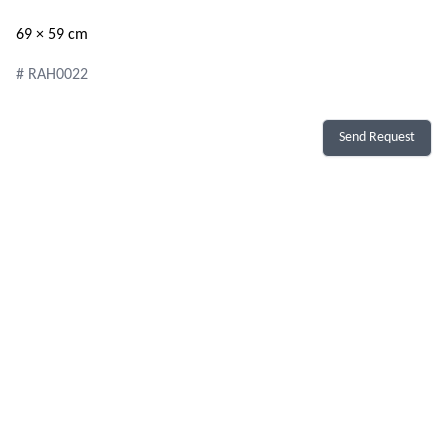
69 × 59 cm
# RAH0022
Send Request