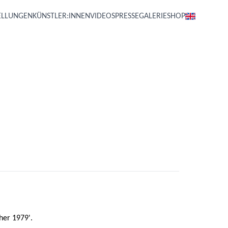
ELLUNGEN
KÜNSTLER:INNEN
VIDEOS
PRESSE
GALERIE
SHOP
ther 1979'.