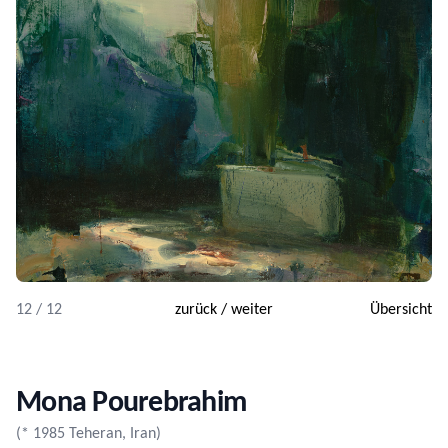
12 / 12
zurück
/
weiter
Übersicht
Mona Pourebrahim
(* 1985 Teheran, Iran)