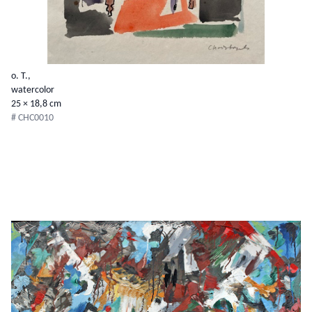
o. T.,
watercolor
25 × 18,8 cm
# CHC0010