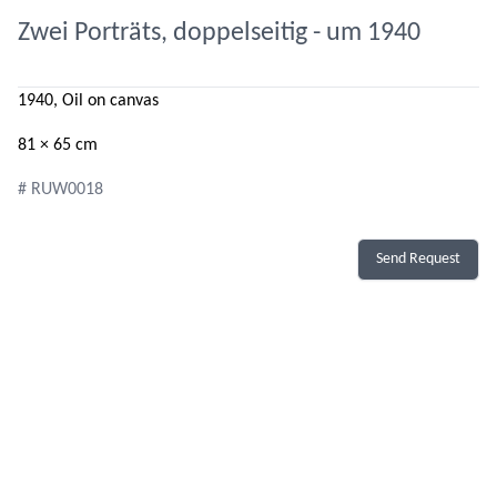
Zwei Porträts, doppelseitig - um 1940
1940, Oil on canvas
81 × 65 cm
# RUW0018
Send Request