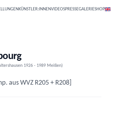
ELLUNGEN
KÜNSTLER:INNEN
VIDEOS
PRESSE
GALERIE
SHOP
bourg
altershausen 1926 - 1989 Meißen)
omp. aus WVZ R205 + R208]