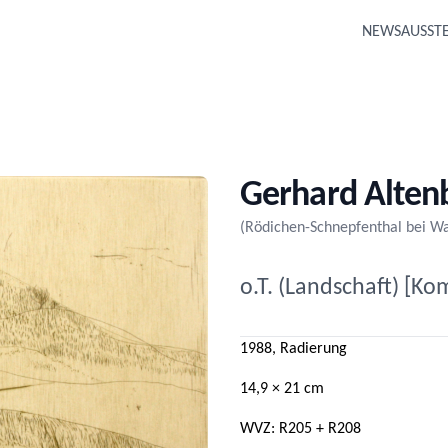
NEWS
AUSST
Gerhard Alten
(Rödichen-Schnepfenthal bei W
o.T. (Landschaft) [K
1988, Radierung
14,9 × 21 cm
WVZ: R205 + R208