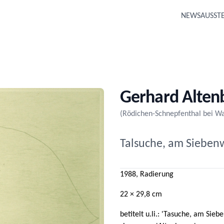
NEWS
AUSST
Gerhard Alten
(Rödichen-Schnepfenthal bei W
Talsuche, am Siebenw
1988, Radierung
22 × 29,8 cm
betitelt u.li.: 'Tasuche, am Sie