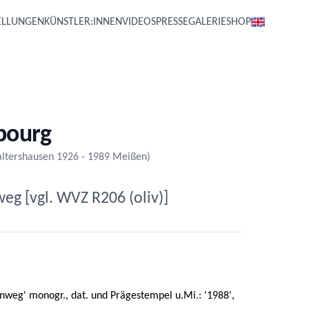
ELLUNGEN
KÜNSTLER:INNEN
VIDEOS
PRESSE
GALERIE
SHOP
bourg
altershausen 1926 - 1989 Meißen)
eg [vgl. WVZ R206 (oliv)]
benweg' monogr., dat. und Prägestempel u.Mi.: '1988',