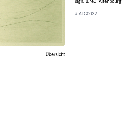
sign. u.re.: 'Altenbourg'
# ALG0032
Übersicht