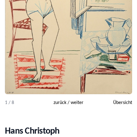
1 / 8
zurück
/
weiter
Übersicht
Hans Christoph