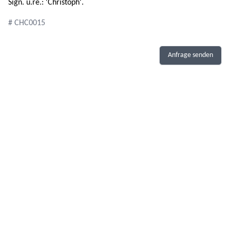
Sign. u.re.: 'Christoph'.
# CHC0015
Anfrage senden